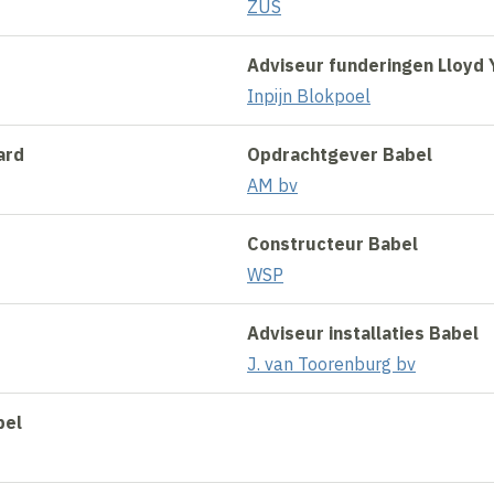
ZUS
Adviseur funderingen Lloyd 
Inpijn Blokpoel
ard
Opdrachtgever Babel
AM bv
Constructeur Babel
WSP
Adviseur installaties Babel
J. van Toorenburg bv
bel