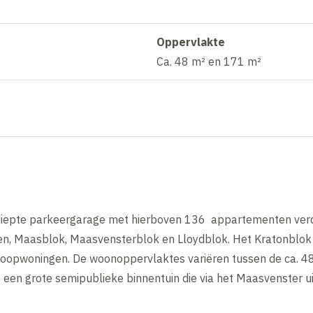
Oppervlakte
Ca. 48 m² en 171 m²
erdiepte parkeergarage met hierboven 136 appartementen ver
gen, Maasblok, Maasvensterblok en Lloydblok. Het Kratonblo
koopwoningen. De woonoppervlaktes variëren tussen de ca. 
t een grote semipublieke binnentuin die via het Maasvenster u